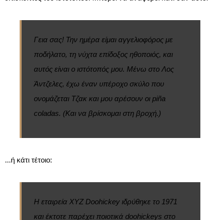
Γεια σας! Την ημέρα είμαι αγγελιοφόρος με
ποδήλατο, τη νύχτα επίδοξος ηθοποιός, και
αυτός είναι ο ιστότοπός μου. Μένω στο Λος
Άντζελες, έχω έναν υπέροχο σκύλο που
ονομάζεται Τζακ και μου αρέσουν οι piña
coladas. (Και να βρίσκομαι στη βροχή.)
...ή κάτι τέτοιο:
Η εταιρεία XYZ Doohickey ιδρύθηκε το 1971
και έκτοτε παρέχει ποιοτικά doohickeys στο