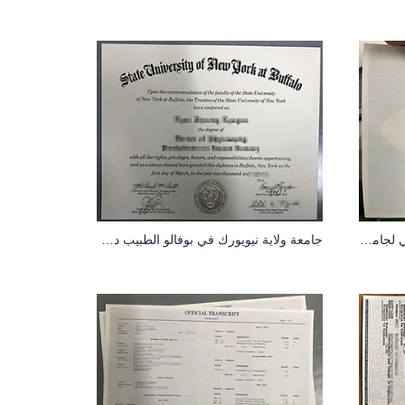
استبدال نسخة من السجل الأكاديمي لجامعة كولومبيا البريطانية (UBC) عبر الإنترنت
جامعة ولاية نيويورك في بوفالو الطبيب درجة