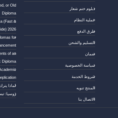
d, or Old
دبلوم ختم شعار
Diploma
عملية النظام
a (Fast &
ide) 2026
طرق الدفع
plomas for
التسليم والشحن
ancement
ents of an
ضمان
c Diploma
سياسة الخصوصية
 Academic
شروط الخدمة
plication
لماذا يترك
المنتج تنويه
روسيا: تبس
الاتصال بنا