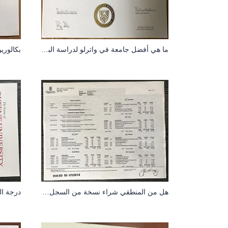
ما هي أفضل جامعة في واترلو لدراسة البكالوريوس
هل من المنطقي شراء نسخة من السجل الأكاديمي لجامعة كوينز عبر الإنترنت؟