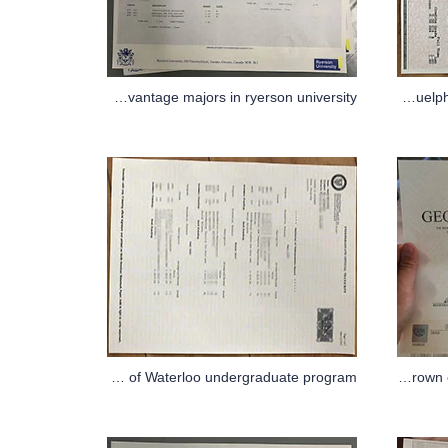
What are the advantage majors in ryerson university?
How to get University of Guelph transcripts of academic record
It’s a cool thing to study university of Waterloo undergraduate program
How to replicate George Brown college diploma certificate 2018?