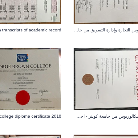
بكالوريوس التجارة وإدارة التسويق من جامعة جيلف متاح الآن
درجة البكالوريوس من جامعة كوينز - احصل على شهادتك عبر الإنترنت