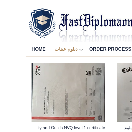
ORDER PROCESS
دبلوم عينات
HOME
كيفية شراء جامعة كولورادو ميسا دبلوم من موقعنا على الانترنت
How to get your old City and Guilds NVQ level 1 certificate?