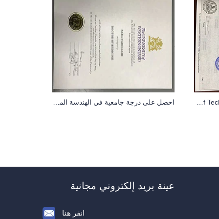
The real copy of University of Ontario Institute of Technology(UOIT) official transcript
احصل على درجة جامعية في الهندسة الميكانيكية من جامعة غرب أونتاريو
عينة بريد إلكتروني مجانية
انقر هنا