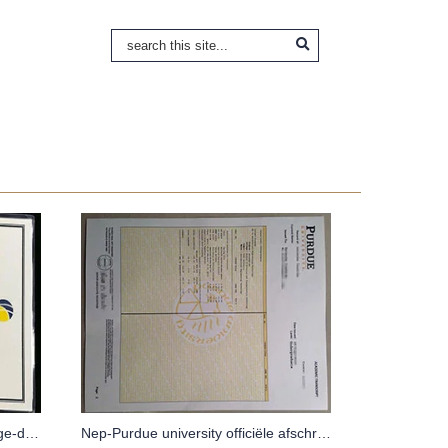
Koop een vals Han Chiang College-diploma in Maleisië
Nep-Purdue university officiële afschriften, wat is de beste grote in de Purdue university