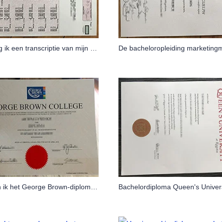
Hoe krijg ik een transcriptie van mijn academische dossier van de Universiteit van Guelph?
Hoe kan ik het George Brown-diplomacertificaat van 2018 kopiëren?