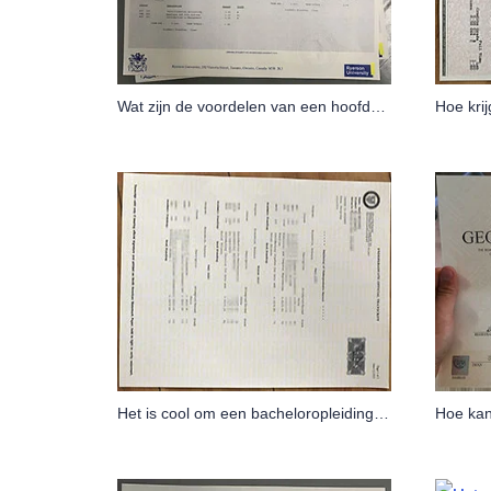
Wat zijn de voordelen van een hoofdvak aan Ryerson University?
Het is cool om een bacheloropleiding aan de Universiteit van Waterloo te volgen