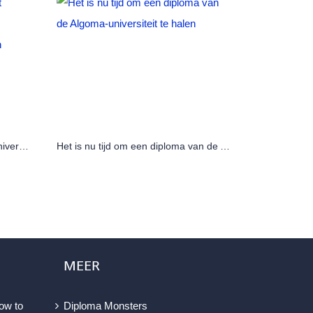
Hoe je snel je diploma van het University of Ontario Institute of Technology (UOIT) kunt behalen
Het is nu tijd om een diploma van de Algoma-universiteit te halen
MEER
ow to
Diploma Monsters