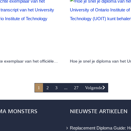
Het echte exemplaar van het officiële transcript van het University of Ontario Institute of Technology (UOIT)
1
2
3
...
27
Volgende
MA MONSTERS
NIEUWSTE ARTIKELEN
Replacement Diploma Guide: H