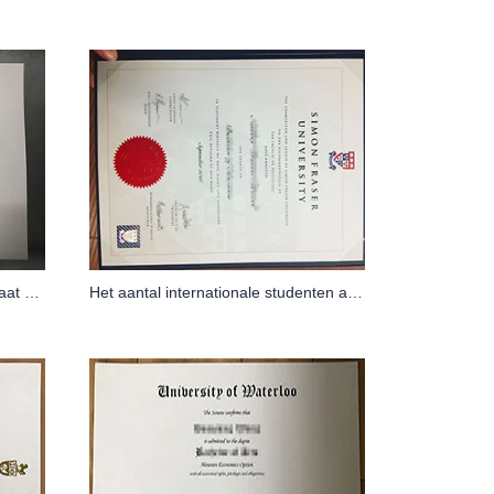
Het nieuwste BSc-diplomacertificaat van de Universiteit van Alberta
Het aantal internationale studenten aan de Simon Fraser-universiteit is in 2017 met bijna 70% gestegen