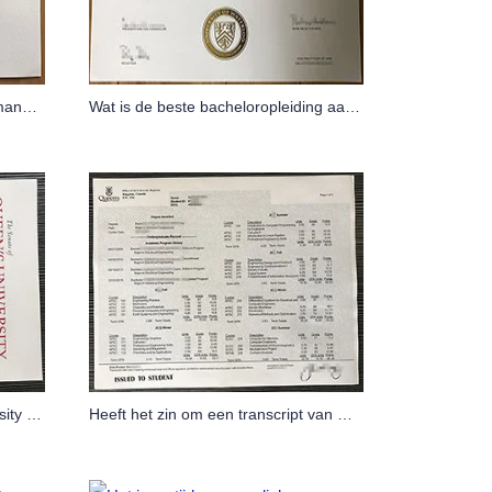
De bacheloropleiding marketingmanagement van de Universiteit van Guelph is nu beschikbaar
Wat is de beste bacheloropleiding aan de universiteit van Waterloo?
Bachelordiploma Queen's University - Haal uw diploma online
Heeft het zin om een transcript van Queen's University online te kopen?