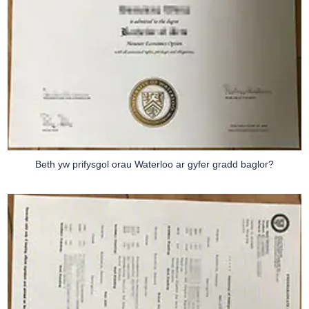
Beth yw prifysgol orau Waterloo ar gyfer gradd baglor?