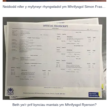
Neidiodd nifer y myfyrwyr rhyngwladol ym Mhrifysgol Simon Fraser bron i 70% yn 2017.
Beth yw'r prif bynciau mantais ym Mhrifysgol Ryerson?