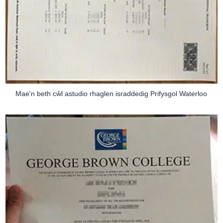
Mae'n beth cŵl astudio rhaglen israddedig Prifysgol Waterloo