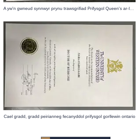
A yw'n gwneud synnwyr prynu trawsgrifiad Prifysgol Queen's ar-lein?
Cael gradd, gradd peirianneg fecanyddol prifysgol gorllewin ontario