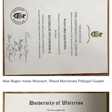
Mae Baglor mewn Masnach, Rheoli Marchnata Prifysgol Guelph ar gael nawr