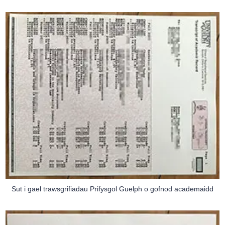
Sut i gael trawsgrifiadau Prifysgol Guelph o gofnod academaidd