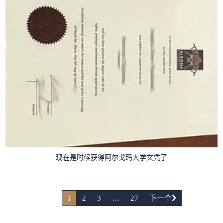
现在是时候获得阿尔戈玛大学文凭了
1
2
3
…
27
下一个