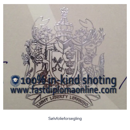
Sølvfolieforsegling