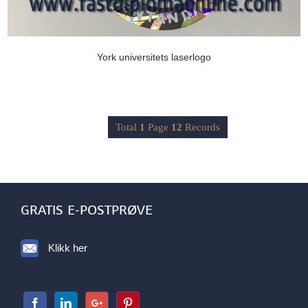
York universitets laserlogo
Total
1
Page
12
Records
GRATIS E-POSTPRØVE
Klikk her