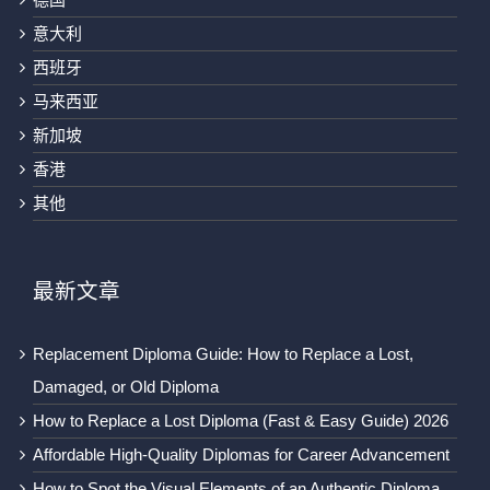
意大利
西班牙
马来西亚
新加坡
香港
其他
最新文章
Replacement Diploma Guide: How to Replace a Lost,
Damaged, or Old Diploma
How to Replace a Lost Diploma (Fast & Easy Guide) 2026
Affordable High-Quality Diplomas for Career Advancement
How to Spot the Visual Elements of an Authentic Diploma