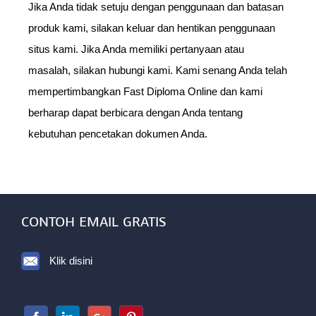
Jika Anda tidak setuju dengan penggunaan dan batasan
produk kami, silakan keluar dan hentikan penggunaan
situs kami. Jika Anda memiliki pertanyaan atau
masalah, silakan hubungi kami. Kami senang Anda telah
mempertimbangkan Fast Diploma Online dan kami
berharap dapat berbicara dengan Anda tentang
kebutuhan pencetakan dokumen Anda.
CONTOH EMAIL GRATIS
Klik disini