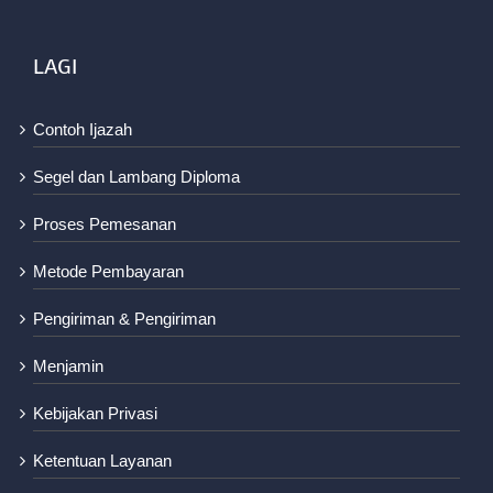
LAGI
Contoh Ijazah
Segel dan Lambang Diploma
Proses Pemesanan
Metode Pembayaran
Pengiriman & Pengiriman
Menjamin
Kebijakan Privasi
Ketentuan Layanan