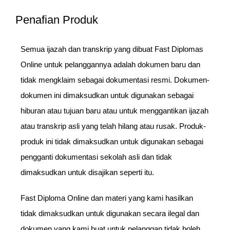
Penafian Produk
Semua ijazah dan transkrip yang dibuat Fast Diplomas
Online untuk pelanggannya adalah dokumen baru dan
tidak mengklaim sebagai dokumentasi resmi. Dokumen-
dokumen ini dimaksudkan untuk digunakan sebagai
hiburan atau tujuan baru atau untuk menggantikan ijazah
atau transkrip asli yang telah hilang atau rusak. Produk-
produk ini tidak dimaksudkan untuk digunakan sebagai
pengganti dokumentasi sekolah asli dan tidak
dimaksudkan untuk disajikan seperti itu.
Fast Diploma Online dan materi yang kami hasilkan
tidak dimaksudkan untuk digunakan secara ilegal dan
dokumen yang kami buat untuk pelanggan tidak boleh