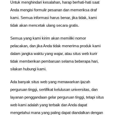
Untuk menghindari kesalahan, harap berhati-hati saat
Anda mengisi formulir pesanan dan memeriksa draf
kami. Semua informasi harus benar, jika tidak, kami
tidak akan mencetak ulang secara gratis.
Semua yang kami kirim akan memiliki nomor
pelacakan, dan jika Anda tidak menerima produk kami
dalam jangka waktu yang wajar, atau situs web kurir
tidak memberikan pembaruan selama beberapa hari,
silakan hubungi kami.
Ada banyak situs web yang menawarkan ijazah
perguruan tinggi, sertifikat kelulusan universitas, dan
layanan penggandaan gelar perguruan tinggi, tetapi situs
web kami adalah yang terbaik dan Anda dapat
mengetahui mana yang paling dapat diandalkan dengan