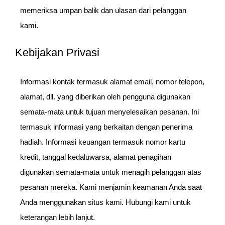
memeriksa umpan balik dan ulasan dari pelanggan
kami.
Kebijakan Privasi
Informasi kontak termasuk alamat email, nomor telepon,
alamat, dll. yang diberikan oleh pengguna digunakan
semata-mata untuk tujuan menyelesaikan pesanan. Ini
termasuk informasi yang berkaitan dengan penerima
hadiah. Informasi keuangan termasuk nomor kartu
kredit, tanggal kedaluwarsa, alamat penagihan
digunakan semata-mata untuk menagih pelanggan atas
pesanan mereka. Kami menjamin keamanan Anda saat
Anda menggunakan situs kami. Hubungi kami untuk
keterangan lebih lanjut.