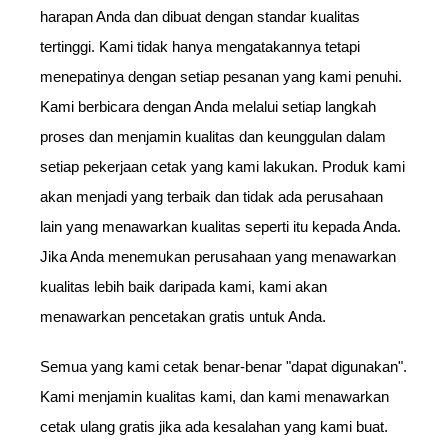
harapan Anda dan dibuat dengan standar kualitas
tertinggi. Kami tidak hanya mengatakannya tetapi
menepatinya dengan setiap pesanan yang kami penuhi.
Kami berbicara dengan Anda melalui setiap langkah
proses dan menjamin kualitas dan keunggulan dalam
setiap pekerjaan cetak yang kami lakukan. Produk kami
akan menjadi yang terbaik dan tidak ada perusahaan
lain yang menawarkan kualitas seperti itu kepada Anda.
Jika Anda menemukan perusahaan yang menawarkan
kualitas lebih baik daripada kami, kami akan
menawarkan pencetakan gratis untuk Anda.
Semua yang kami cetak benar-benar "dapat digunakan".
Kami menjamin kualitas kami, dan kami menawarkan
cetak ulang gratis jika ada kesalahan yang kami buat.