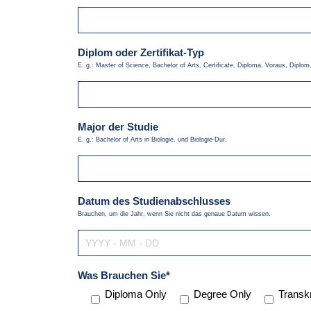
Diplom oder Zertifikat-Typ
E. g.: Master of Science, Bachelor of Arts, Certificate, Diploma, Voraus, Diplo
Major der Studie
E. g.: Bachelor of Arts in Biologie. und Biologie-Dur.
Datum des Studienabschlusses
Brauchen, um die Jahr, wenn Sie nicht das genaue Datum wissen.
Was Brauchen Sie*
Diploma Only
Degree Only
Transkr