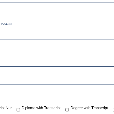
m, PGCE etc.
ipt Nur
Diploma with Transcript
Degree with Transcript